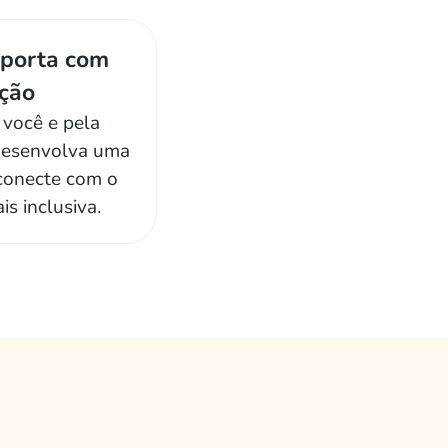
mporta com
ção
 você e pela
desenvolva uma
 conecte com o
s inclusiva.