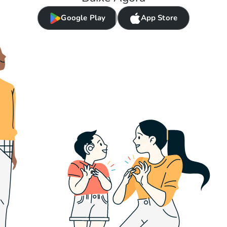
Google Play
App Store