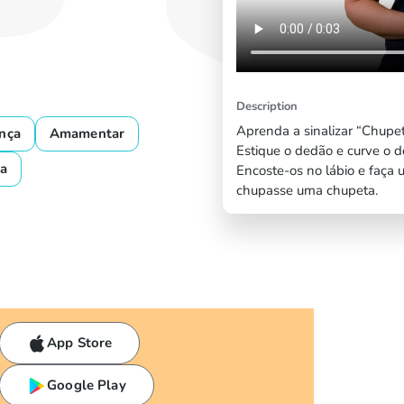
Description
Aprenda a sinalizar “Chupeta
ança
Amamentar
Estique o dedão e curve o 
a
Encoste-os no lábio e faç
chupasse uma chupeta.
App Store
Google Play