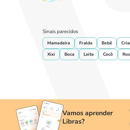
Sinais parecidos
Mamadeira
Fralda
Bebê
Cri
Xixi
Boca
Leite
Cocô
Ros
Vamos aprender
Libras?