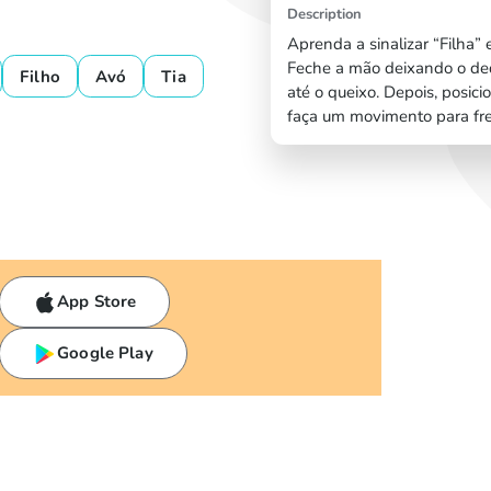
Description
Aprenda a sinalizar “Filha” e
Feche a mão deixando o dedã
Filho
Avó
Tia
até o queixo. Depois, posici
faça um movimento para fre
App Store
Google Play