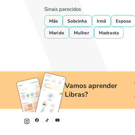
Sinais parecidos
Mãe
Sobrinha
Irmã
Esposa
Marido
Mulher
Madrasta
Vamos aprender
Libras?
Um jeito divertido e fácil de aprender Libras