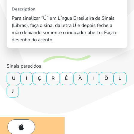
Description
Para sinalizar “Ú” em Língua Brasileira de Sinais
(Libras), faça o sinal da letra U e depois feche a
mão deixando somente o indicador aberto. Faça o
desenho do acento.
Sinais parecidos
U
Í
Ç
R
Ê
Ã
I
Õ
L
J