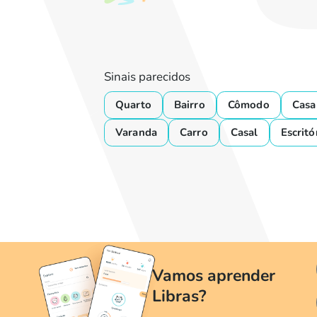
Sinais parecidos
Quarto
Bairro
Cômodo
Casa
Varanda
Carro
Casal
Escritó
Vamos aprender
Libras?