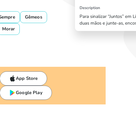
Description
Para sinalizar “Juntos” em Lí
Sempre
Gêmeos
duas mãos e junte-as, enco
Morar
App Store
Google Play