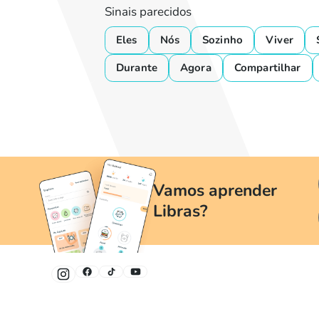
Sinais parecidos
Eles
Nós
Sozinho
Viver
Durante
Agora
Compartilhar
Vamos aprender
Libras?
Um jeito divertido e fácil de aprender Libras