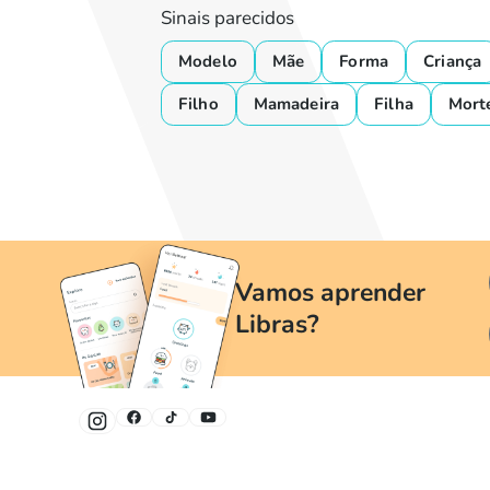
Sinais parecidos
Modelo
Mãe
Forma
Criança
Filho
Mamadeira
Filha
Mort
Vamos aprender
Libras?
Um jeito divertido e fácil de aprender Libras