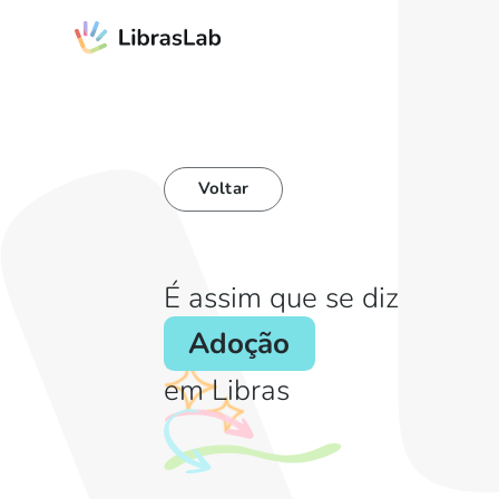
Voltar
É assim que se diz
Adoção
em Libras