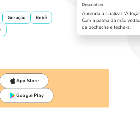
Description
Aprenda a sinalizar “Adoção”
Geração
Bebê
Com a palma da mão voltada
da bochecha e feche-a.
e
App Store
Google Play