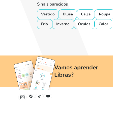
Sinais parecidos
Vestido
Blusa
Calça
Roupa
Frio
Inverno
Óculos
Calor
Vamos aprender
Libras?
Um jeito divertido e fácil de aprender Libras