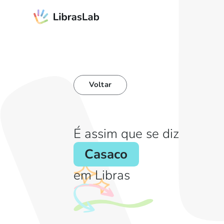
Voltar
É assim que se diz
Casaco
em Libras