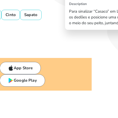
Description
Para sinalizar “Casaco” em L
Cinto
Sapato
os dedões e posicione uma 
o meio do seu peito, juntan
App Store
Google Play