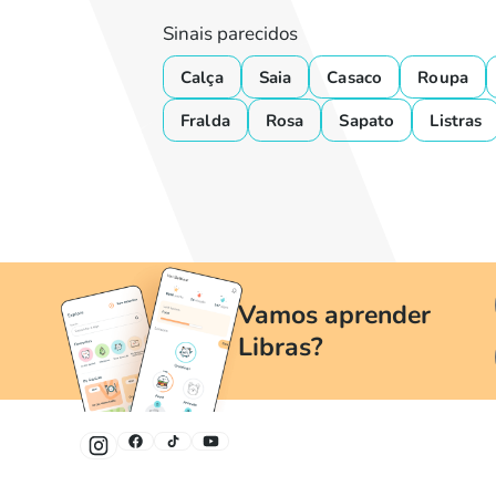
Sinais parecidos
Calça
Saia
Casaco
Roupa
Fralda
Rosa
Sapato
Listras
Vamos aprender
Libras?
Um jeito divertido e fácil de aprender Libras