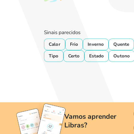
Sinais parecidos
Calor
Frio
Inverno
Quente
Tipo
Certo
Estado
Outono
Vamos aprender
Libras?