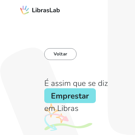
Voltar
É assim que se diz
Emprestar
em Libras