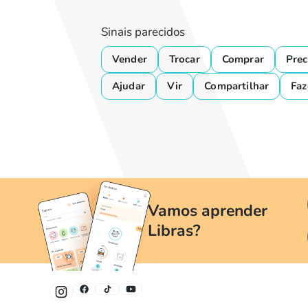
Sinais parecidos
Vender
Trocar
Comprar
Prec
Ajudar
Vir
Compartilhar
Faz
Vamos aprender
Libras?
Um jeito divertido e fácil de aprender Libras