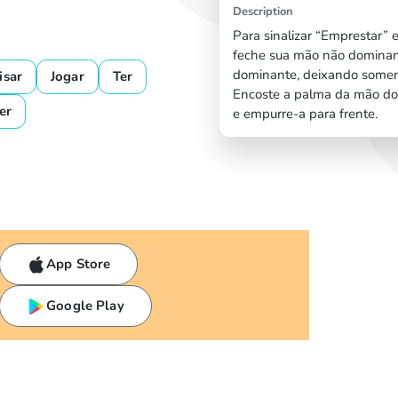
Description
Para sinalizar “Emprestar” e
feche sua mão não dominant
dominante, deixando soment
isar
Jogar
Ter
Encoste a palma da mão do
er
e empurre-a para frente.
App Store
Google Play