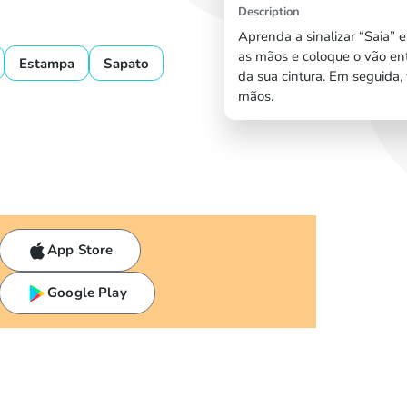
Description
Aprenda a sinalizar “Saia” e
as mãos e coloque o vão ent
Estampa
Sapato
da sua cintura. Em seguida
mãos.
App Store
Google Play