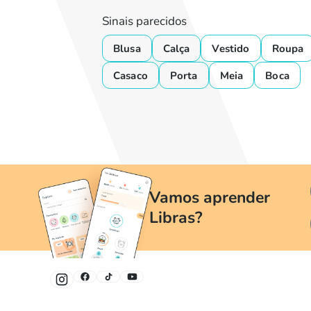
Sinais parecidos
Blusa
Calça
Vestido
Roupa
Casaco
Porta
Meia
Boca
Vamos aprender
Libras?
Um jeito divertido e fácil de aprender Libras